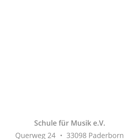
ANG
GITARRE, BASS, UKULELE...
Schule für Musik e.V.
Querweg 24
・
33098 Paderborn