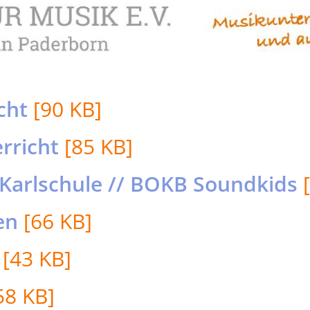
cht
[90 KB]
rricht
[85 KB]
 Karlschule // BOKB Soundkids
[
en
[66 KB]
[43 KB]
58 KB]